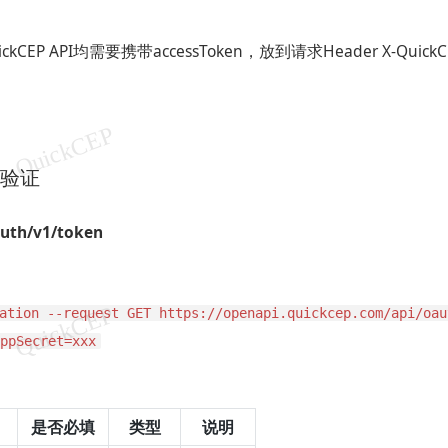
kCEP API均需要携带accessToken，放到请求Header X-QuickCE
身份验证
auth/v1/token
ation --request GET https://openapi.quickcep.com/api/oau
ppSecret=xxx
是否必填
类型
说明