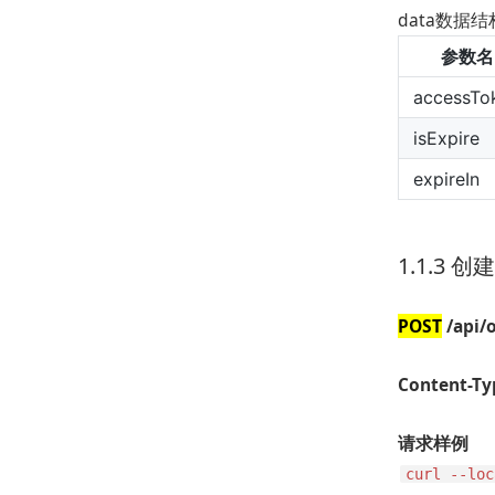
data数据结
参数名
accessTo
isExpire
expireIn
1.1.3 创
POST
/api/
Content-Typ
请求样例
curl --loc