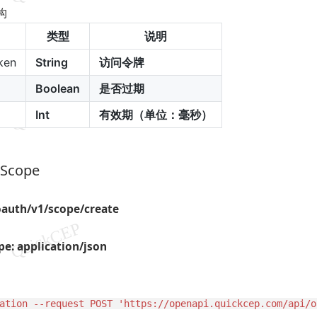
构
类型
说明
ken
String
访问令牌
Boolean
是否过期
Int
有效期（单位：毫秒）
建Scope
oauth/v1/scope/create
e: application/json
ation --request POST 'https://openapi.quickcep.com/api/o