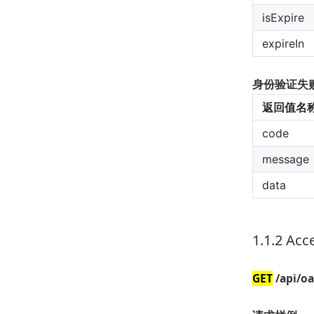
isExpire
expireIn
身份验证失
返回值名
code
message
data
1.1.2 Ac
GET
/api/o