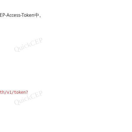
P-Access-Token中。
th/v1/token?