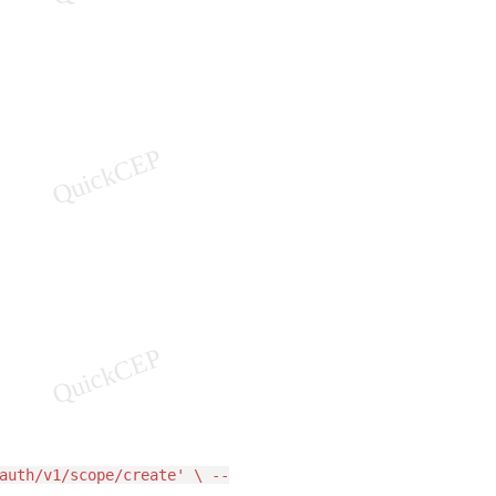
auth/v1/scope/create' \ --