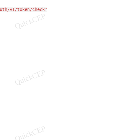
uth/v1/token/check?