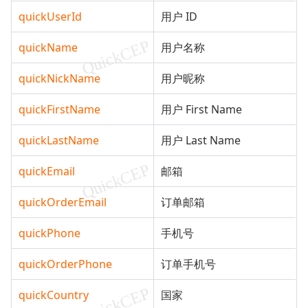
quickUserId
用户 ID
quickName
用户名称
quickNickName
用户昵称
quickFirstName
用户 First Name
quickLastName
用户 Last Name
quickEmail
邮箱
quickOrderEmail
订单邮箱
quickPhone
手机号
quickOrderPhone
订单手机号
quickCountry
国家