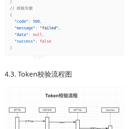
}
// 校验失败
{
"code"
:
500
,
"message"
:
"failed"
,
"data"
:
null
,
"success"
:
false
}
4.3. Token校验流程图